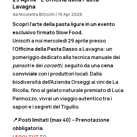
Lavagna
da
Nicoletta Biticchi
|
19 Apr 2026
Scopri l’arte della pasta ligure in un evento
esclusivo firmato Slow Food.
Unisciti a noi mercoledì 29 aprile presso
l’
Officina della Pasta Dasso
a Lavagna: un
pomeriggio dedicato alla tecnica manuale dei
pansoti
e dei
corzetti
, seguito da una
cena
conviviale
con i produttori locali. Dalla
biodiversità dell’Azienda Orseggi ai vini de La
Ricolla, fino al gelato naturale premiato di Luca
Pannozzo, vivrai un viaggio autentico tra i
sapori e i segreti del Tigullio.
📍
Posti limitati (max 40) – Prenotazione
obbligatoria.
LEGGI TUTTO