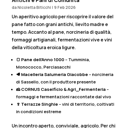
Antichi e Pani di Comunità
da
Nicoletta Biticchi
|
9 Feb 2026
Un aperitivo agricolo per riscoprire il valore del
pane fatto con grani antichi, lievito madre e
tempo. Accanto al pane, norcineria di qualità,
formaggi artigianali, fermentazioni vive e vini
della viticoltura eroica ligure.
🍞
Pane dell’Anno 1000
– Tumminia,
Monococco, Perciasacchi
🥩
Macelleria Salumeria Giacobbe
– norcineria
di Sassello, con il produttore presente
🧀
CORNUS Caseificio & Agri_Fermenteria
–
formaggi e fermentazioni raccontate dal vivo
🍷
Terrazze Singhie
– vini di territorio, coltivati
in condizioni estreme
Un incontro aperto, conviviale, agricolo. Per chi